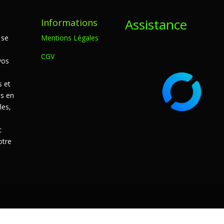
Assistance
Informations
 se
Mentions Légales
CGV
vos
s et
s en
les,
t
otre