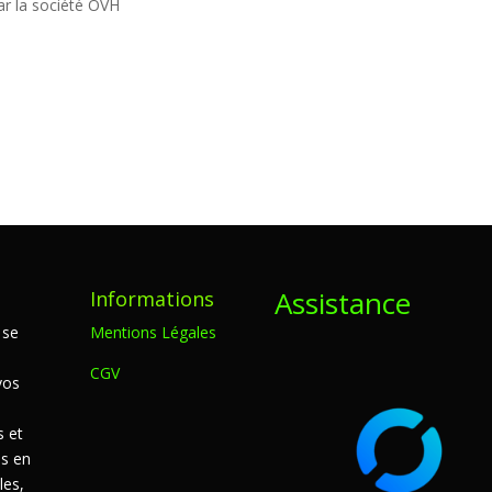
ar la société OVH
Assistance
Informations
 se
Mentions Légales
CGV
vos
s et
s en
les,