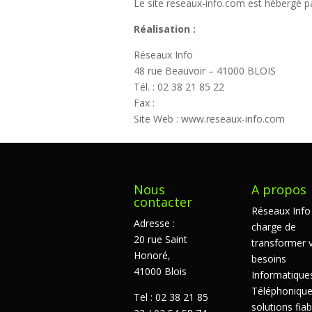
Le site reseaux-info.com est hébergé p
Réalisation
:
Réseaux Info
48 rue Beauvoir – 41000 BLOIS
Tél. : 02 38 21 85 22
Fax :
Site Web : www.reseaux-info.com
Nous
A propos
contacter
Réseaux Info
Adresse :
charge de
20 rue Saint
transformer 
Honoré,
besoins
41000 Blois
Informatique
Téléphonique
Tel : 02 38 21 85
solutions fiab