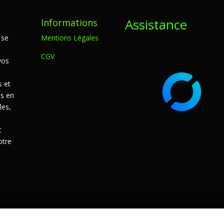
Assistance
Informations
 se
Mentions Légales
CGV
vos
s et
s en
les,
t
otre