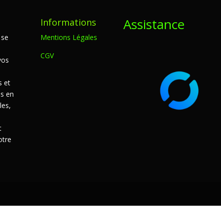
Assistance
Informations
 se
Mentions Légales
CGV
vos
s et
s en
les,
t
otre